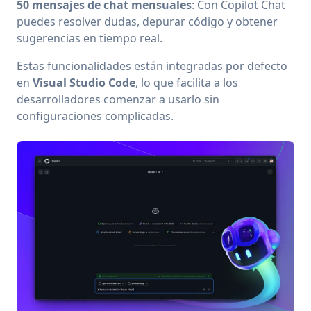
50 mensajes de chat mensuales
: Con Copilot Chat
puedes resolver dudas, depurar código y obtener
sugerencias en tiempo real.
Estas funcionalidades están integradas por defecto
en
Visual Studio Code
, lo que facilita a los
desarrolladores comenzar a usarlo sin
configuraciones complicadas.