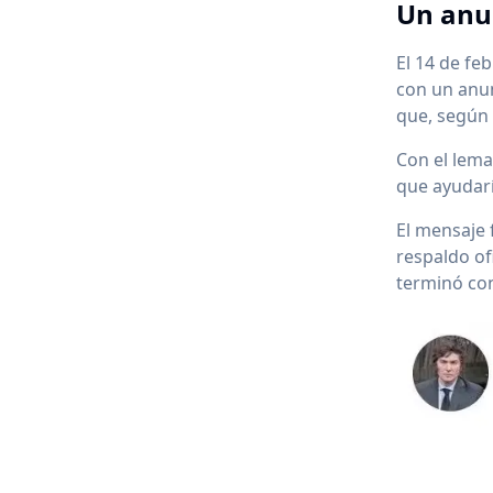
Un anu
El 14 de fe
con un anun
que, según 
Con el lema
que ayudarí
El mensaje 
respaldo ofi
terminó con