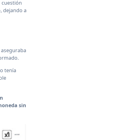
n cuestión
, dejando a
ue aseguraba
formado.
o tenía
ole
n
moneda sin