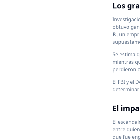
Los gra
Investigaci
obtuvo gana
P.
, un empr
supuestamen
Se estima 
mientras q
perdieron c
El FBI y el
determinar 
El impa
El escándal
entre quien
que fue en