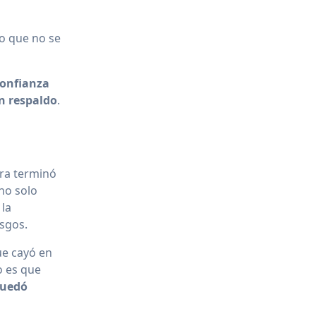
lo que no se
confianza
in respaldo
.
ra terminó
 no solo
 la
esgos.
ue cayó en
o es que
quedó