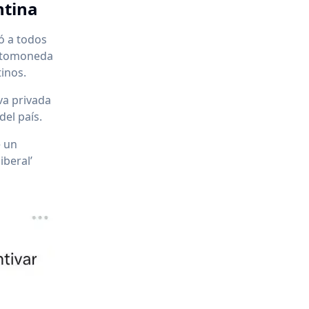
ntina
ió a todos
riptomoneda
inos.
iva privada
del país.
e un
iberal’