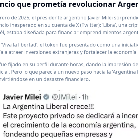
ncio que prometía revolucionar Arge
brero de 2025, el presidente argentino Javier Milei sorprend
cio inesperado en su cuenta de X (Twitter): ‘Libra’, una c
él, estaba diseñada para financiar emprendimientos argent
 ‘Viva la libertad’, el token fue presentado como una iniciat
a a atraer inversiones extranjeras y fortalecer la economía 
fue fijado en su perfil durante horas, dando la impresión d
cial. Pero lo que parecía un nuevo paso hacia la ‘Argentina l
virtiéndose en un desastre financiero.