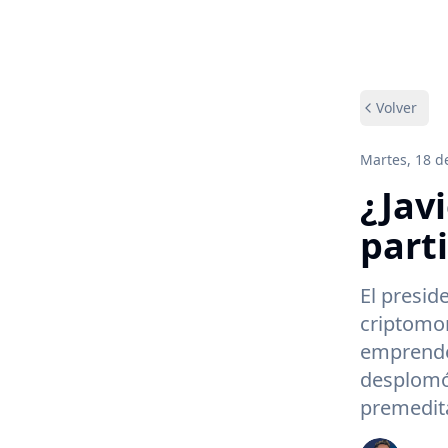
Volver
Martes, 18 d
¿Jav
part
El presid
criptomon
emprende
desplomó,
premedita