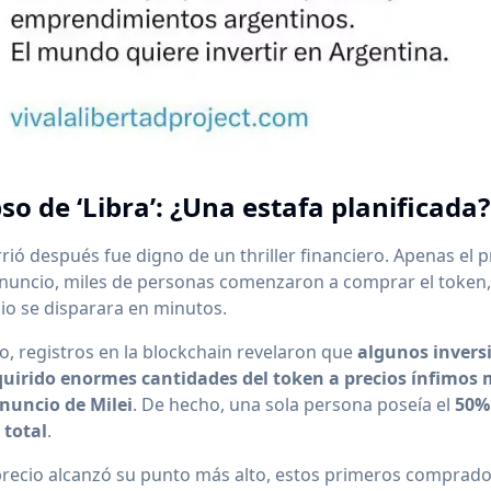
pso de ‘Libra’: ¿Una estafa planificada?
rió después fue digno de un thriller financiero. Apenas el 
anuncio, miles de personas comenzaron a comprar el token
io se disparara en minutos.
, registros en la blockchain revelaron que
algunos invers
uirido enormes cantidades del token a precios ínfimo
anuncio de Milei
. De hecho, una sola persona poseía el
50%
 total
.
precio alcanzó su punto más alto, estos primeros comprad