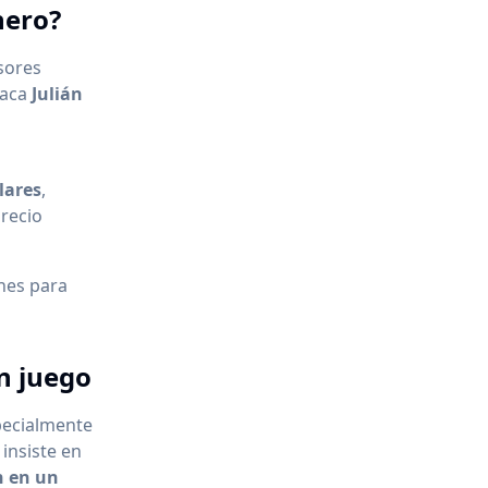
nero?
sores
taca
Julián
lares
,
recio
ones para
en juego
specialmente
insiste en
n en un