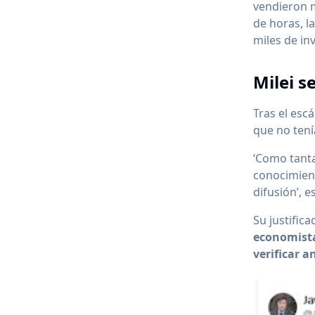
vendieron m
de horas, l
miles de in
Milei s
Tras el esc
que no tení
‘Como tanta
conocimient
difusión’, e
Su justific
economista
verificar a