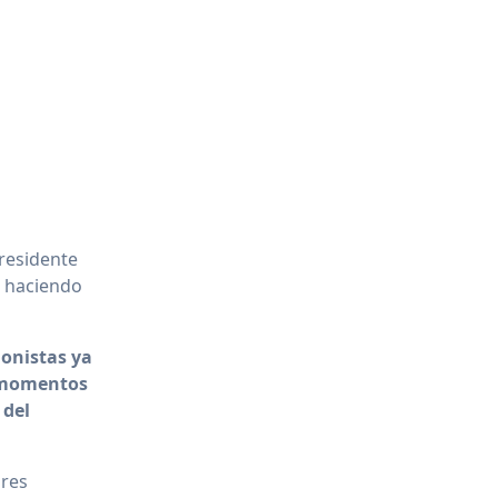
presidente
, haciendo
ionistas ya
s momentos
 del
ores