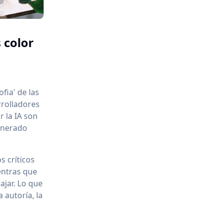
 color
fia' de las
rrolladores
 la IA son
enerado
s críticos
ientras que
ajar. Lo que
 autoría, la