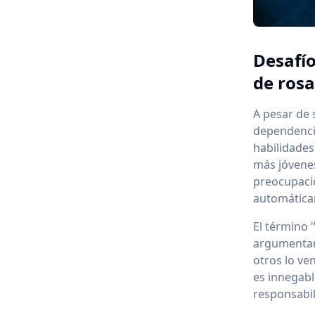
Desafío
de rosa
A pesar de 
dependencia
habilidades
más jóvenes
preocupacio
automáticam
El término 
argumentan 
otros lo ve
es innegabl
responsabil