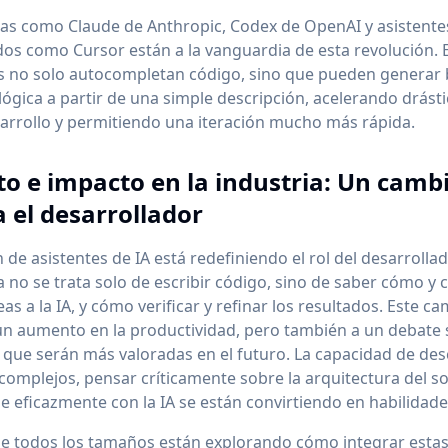
as como Claude de Anthropic, Codex de OpenAI y asistent
dos como Cursor están a la vanguardia de esta revolución. 
s no solo autocompletan código, sino que pueden generar
lógica a partir de una simple descripción, acelerando drást
sarrollo y permitiendo una iteración mucho más rápida.
o e impacto en la industria: Un camb
a el desarrollador
 de asistentes de IA está redefiniendo el rol del desarrolla
a no se trata solo de escribir código, sino de saber cómo y
as a la IA, y cómo verificar y refinar los resultados. Este c
un aumento en la productividad, pero también a un debate 
 que serán más valoradas en el futuro. La capacidad de d
omplejos, pensar críticamente sobre la arquitectura del s
 eficazmente con la IA se están convirtiendo en habilidades
e todos los tamaños están explorando cómo integrar esta