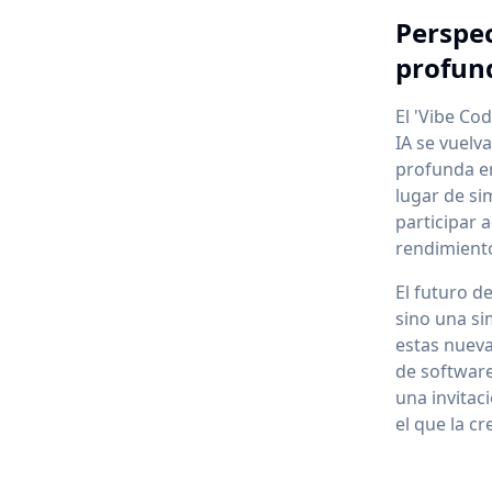
Perspec
profun
El 'Vibe Co
IA se vuel
profunda e
lugar de si
participar 
rendimiento
El futuro d
sino una si
estas nueva
de software
una invitac
el que la c