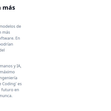
n más
 modelos de
ún más
oftware. En
podrían
del
umanos y IA,
l máximo
ingeniería
e Coding' es
n futuro en
 nunca.