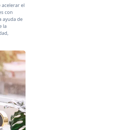
 acelerar el
es con
la ayuda de
e la
dad,