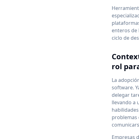
Herramient
especializa
plataforma
enteros de 
ciclo de de
Context
rol par
La adopción
software. Y
delegar tare
llevando a 
habilidades
problemas c
comunicarse
Empresas d