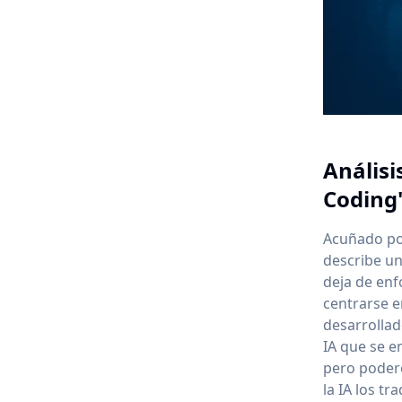
Análisi
Coding'
Acuñado por
describe u
deja de enf
centrarse e
desarrollad
IA que se e
pero podero
la IA los t