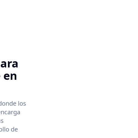
para
e en
donde los
 encarga
us
ollo de