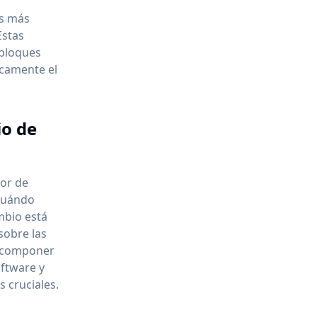
es más
Estas
 bloques
icamente el
io de
dor de
 cuándo
ambio está
sobre las
escomponer
oftware y
 cruciales.
s