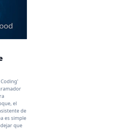
e
 Coding'
ogramador
ra
oque, el
sistente de
ea es simple
 dejar que