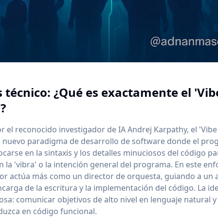
s técnico: ¿Qué es exactamente el 'Vib
?
 el reconocido investigador de IA Andrej Karpathy, el 'Vibe
n nuevo paradigma de desarrollo de software donde el pr
ocarse en la sintaxis y los detalles minuciosos del código pa
n la 'vibra' o la intención general del programa. En este enf
or actúa más como un director de orquesta, guiando a un a
ncarga de la escritura y la implementación del código. La id
sa: comunicar objetivos de alto nivel en lenguaje natural y
raduzca en código funcional.