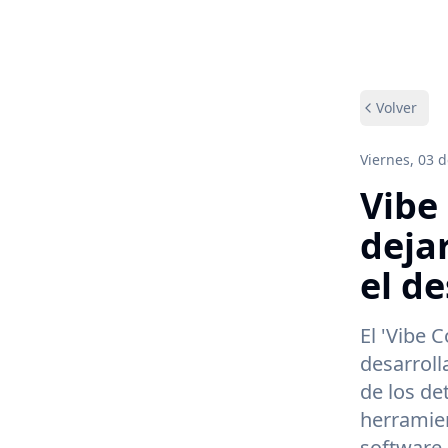
Volver
Viernes, 03 
Vibe
dejar
el de
El 'Vibe 
desarroll
de los de
herramien
software.